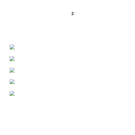
1
2
Tel : +90 216 496 7000
Mobil :+90 555 489 2838
Mobil : +90 536 745 2951
Mobil : +90 555 317 2984
Mehmet Akif Ersoy Mahallesi Gül Caddesi
No:83 Sultanbeyli/İstanbul
Kurumsal Haberler
Kış Bahçeleri İçin Sultanbeyli’de Özel Tente Tasarımları
27 Ağustos 2025
No Comments