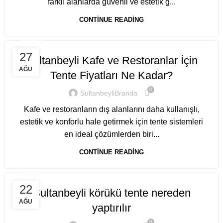
farklı alanlarda güvenli ve estetik g...
CONTINUE READING
GENEL
27
Sultanbeyli Kafe ve Restoranlar İçin
AĞU
Tente Fiyatları Ne Kadar?
0
SultanbeyliBranda
Kafe ve restoranların dış alanlarını daha kullanışlı,
estetik ve konforlu hale getirmek için tente sistemleri
en ideal çözümlerden biri...
CONTINUE READING
GENEL
22
Sultanbeyli körükü tente nereden
AĞU
yaptırılır
0