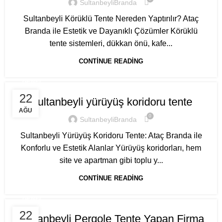
SultanbeyliBranda
Sultanbeyli Körüklü Tente Nereden Yaptırılır? Ataç
Branda ile Estetik ve Dayanıklı Çözümler Körüklü
tente sistemleri, dükkan önü, kafe...
CONTINUE READING
GENEL
22
Sultanbeyli yürüyüş koridoru tente
AĞU
0
SultanbeyliBranda
Sultanbeyli Yürüyüş Koridoru Tente: Ataç Branda ile
Konforlu ve Estetik Alanlar Yürüyüş koridorları, hem
site ve apartman gibi toplu y...
CONTINUE READING
GENEL
22
Sultanbeyli Pergole Tente Yapan Firma