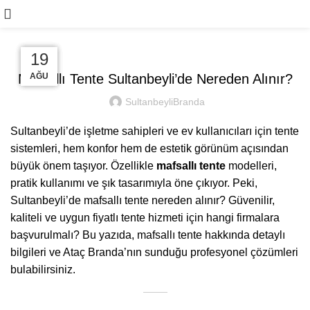
Blog
GENEL
27
27
27
19
Mafsallı Tente Sultanbeyli’de Nereden Alınır?
AĞU
AĞU
AĞU
AĞU
SultanbeyliBranda
Sultanbeyli’de işletme sahipleri ve ev kullanıcıları için tente
sistemleri, hem konfor hem de estetik görünüm açısından
büyük önem taşıyor. Özellikle
mafsallı tente
modelleri,
pratik kullanımı ve şık tasarımıyla öne çıkıyor. Peki,
Sultanbeyli’de mafsallı tente nereden alınır? Güvenilir,
kaliteli ve uygun fiyatlı tente hizmeti için hangi firmalara
başvurulmalı? Bu yazıda, mafsallı tente hakkında detaylı
bilgileri ve Ataç Branda’nın sunduğu profesyonel çözümleri
bulabilirsiniz.