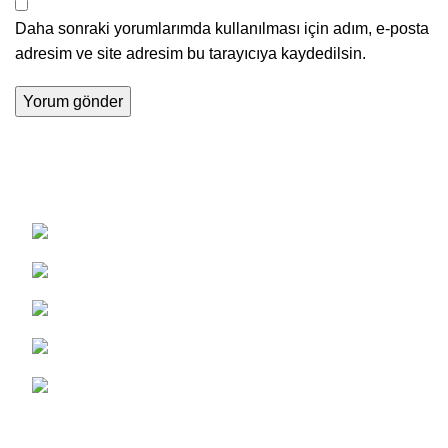
Daha sonraki yorumlarımda kullanılması için adım, e-posta
adresim ve site adresim bu tarayıcıya kaydedilsin.
Tel : +90 216 496 7000
Mobil :+90 555 489 2838
Mobil : +90 536 745 2951
Mobil : +90 555 317 2984
Mehmet Akif Ersoy Mahallesi Gül Caddesi
No:83 Sultanbeyli/İstanbul
Kurumsal Haberler