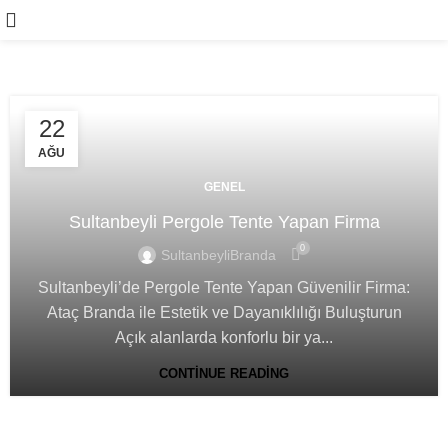
Tag Archives: Sultanbeyli
pergole tente üretimi
22
AĞU
GENEL
Sultanbeyli Pergole Tente Yapan Firma
0
SultanbeyliBranda
Sultanbeyli’de Pergole Tente Yapan Güvenilir Firma:
Ataç Branda ile Estetik ve Dayanıklılığı Buluşturun
Açık alanlarda konforlu bir ya...
CONTINUE READING